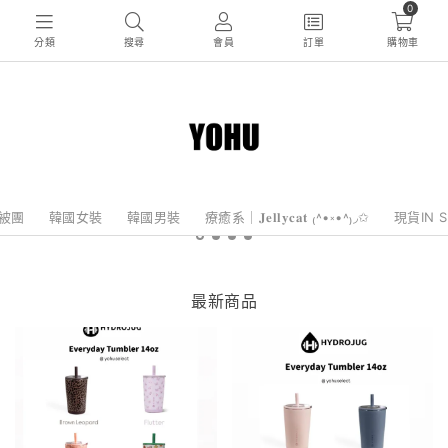
0
分類
搜尋
會員
訂單
購物車
棉被團
韓國女裝
韓國男裝
療癒系｜𝐉𝐞𝐥𝐥𝐲𝐜𝐚𝐭 ₍˄•༝•˄₎◞✩
現貨IN 
最新商品