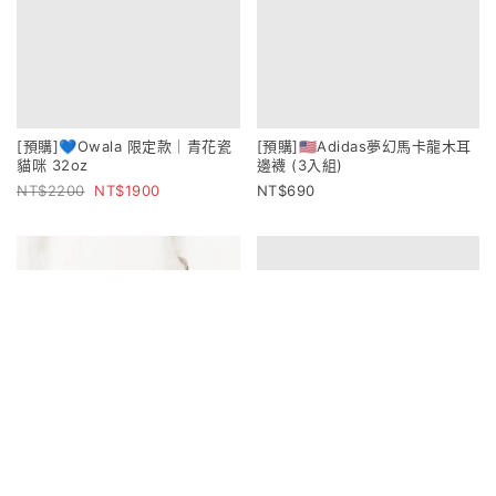
[預購]💙Owala 限定款｜青花瓷
[預購]🇺🇸Adidas夢幻馬卡龍木耳
貓咪 32oz
邊襪 (3入組)
2200
1900
690