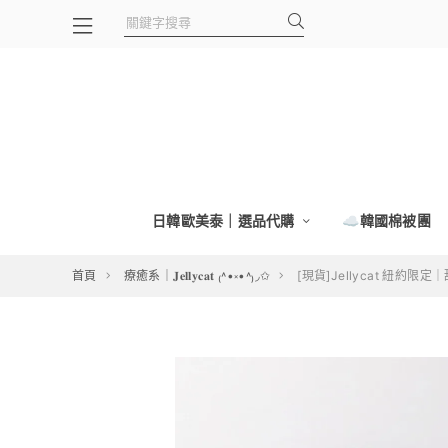
日韓歐美泰｜選品代購
☁️韓國棉被團
首頁
療癒系｜𝐉𝐞𝐥𝐥𝐲𝐜𝐚𝐭 ₍˄•༝•˄₎◞✩
[現貨]Jellycat 紐約限