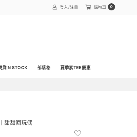
0
登入/註冊
購物車
現貨IN STOCK
部落格
夏季素TEE優惠
限定｜甜甜圈玩偶