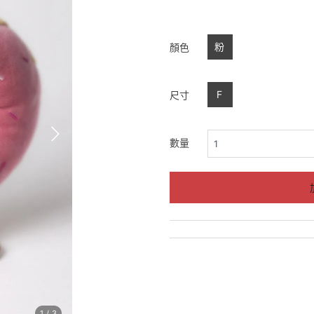
粉
顏色
F
尺寸
數量
1
/
3