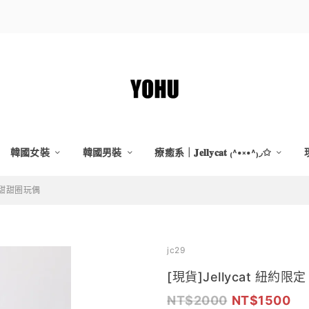
韓國女裝
韓國男裝
療癒系｜𝐉𝐞𝐥𝐥𝐲𝐜𝐚𝐭 ₍˄•༝•˄₎◞✩
定｜甜甜圈玩偶
jc29
[現貨]Jellycat 紐約
2000
1500