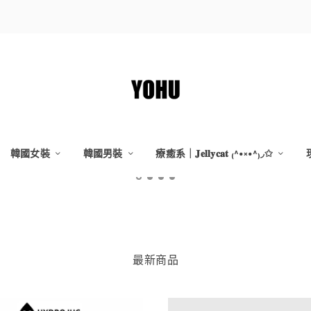
韓國女裝
韓國男裝
療癒系｜𝐉𝐞𝐥𝐥𝐲𝐜𝐚𝐭 ₍˄•༝•˄₎◞✩
最新商品