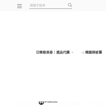
日韓歐美泰｜選品代購
☁️韓國棉被團