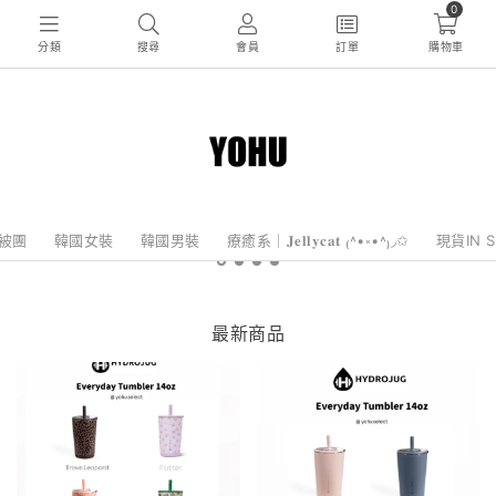
0
分類
搜尋
會員
訂單
購物車
棉被團
韓國女裝
韓國男裝
療癒系｜𝐉𝐞𝐥𝐥𝐲𝐜𝐚𝐭 ₍˄•༝•˄₎◞✩
現貨IN 
最新商品