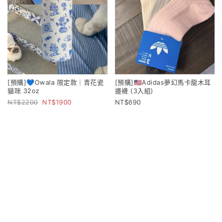
[預購]💙Owala 限定款｜青花瓷
[預購]🇺🇸Adidas夢幻馬卡龍木耳
貓咪 32oz
邊襪 (3入組)
2200
1900
690